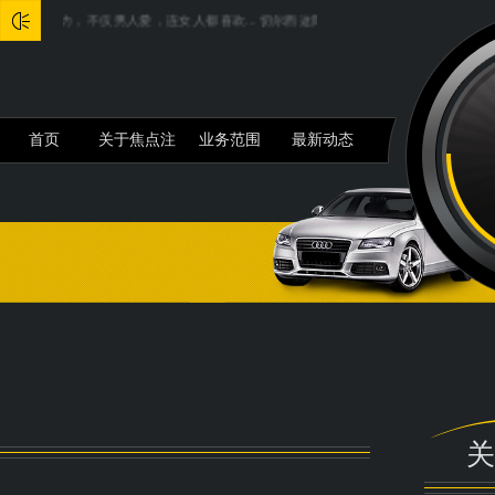
不仅男人爱，连女人都喜欢...
切尔西这阵容无敌了！ 门将： 罗伯特桑切斯，26岁，2000
首页
关于焦点注
业务范围
最新动态
册
关