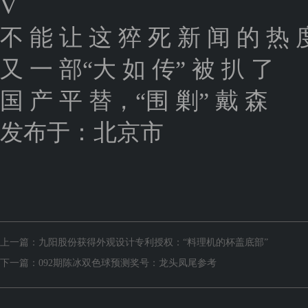
V
不 能 让 这 猝 死 新 闻 的 热 
又 一 部“大 如 传” 被 扒 了
国 产 平 替，“围 剿” 戴 森
发布于：北京市
上一篇：
九阳股份获得外观设计专利授权：“料理机的杯盖底部”
下一篇：
092期陈冰双色球预测奖号：龙头凤尾参考